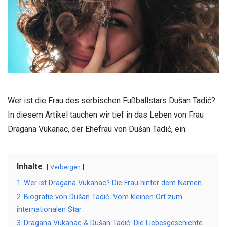
Wer ist die Frau des serbischen Fußballstars Dušan Tadić?
In diesem Artikel tauchen wir tief in das Leben von Frau
Dragana Vukanac, der Ehefrau von Dušan Tadić, ein.
Inhalte
Verbergen
1
Wer ist Dragana Vukanac? Die Frau hinter dem Namen
2
Biografie von Dušan Tadić: Vom kleinen Ort zum
internationalen Star
3
Dragana Vukanac & Dušan Tadić: Die Liebesgeschichte