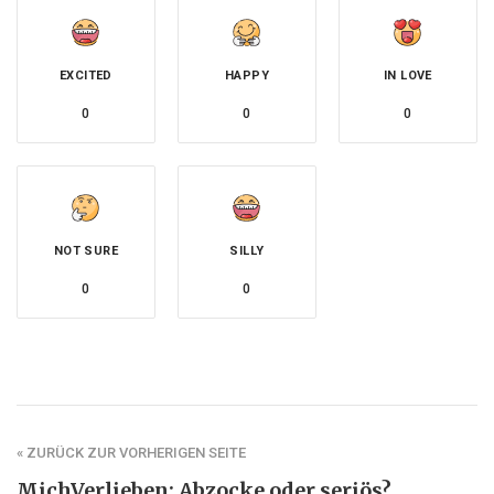
EXCITED
HAPPY
IN LOVE
0
0
0
NOT SURE
SILLY
0
0
« ZURÜCK ZUR VORHERIGEN SEITE
MichVerlieben: Abzocke oder seriös?