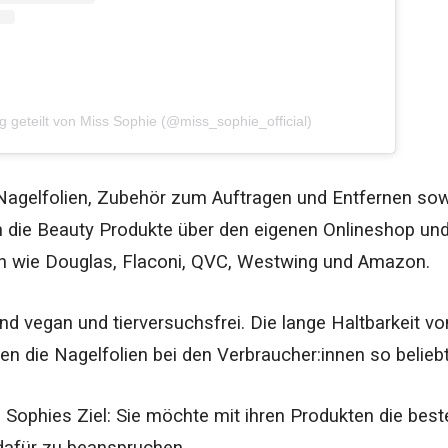
ag geteilt von Miss Sophie (@miss_sophie_official)
 Nagelfolien, Zubehör zum Auftragen und Entfernen sow
 die Beauty Produkte über den eigenen Onlineshop und
n wie Douglas, Flaconi, QVC, Westwing und Amazon.
ind vegan und tierversuchsfrei. Die lange Haltbarkeit v
die Nagelfolien bei den Verbraucher:innen so beliebt
 Sophies Ziel: Sie möchte mit ihren Produkten die best