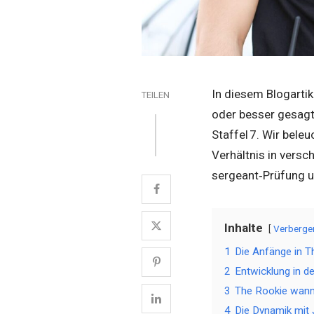
In diesem Blogartik
TEILEN
oder besser gesagt,
Staffel 7. Wir bele
Verhältnis in versc
sergeant‑Prüfung 
Inhalte
Verberge
1
Die Anfänge in Th
2
Entwicklung in de
3
The Rookie wan
4
Die Dynamik mit 