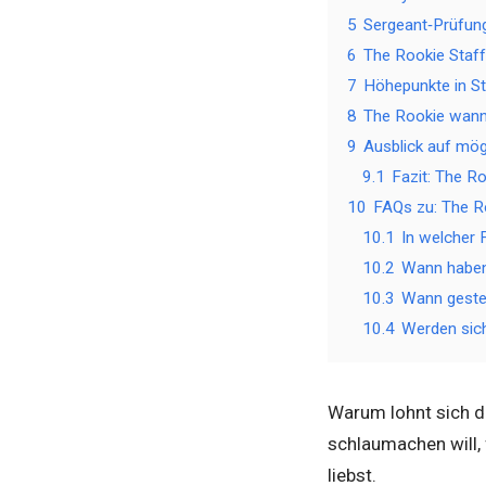
5
Sergeant‑Prüfung
6
The Rookie Staffe
7
Höhepunkte in Sta
8
The Rookie wann 
9
Ausblick auf mög
9.1
Fazit: The 
10
FAQs zu: The 
10.1
In welcher
10.2
Wann haben
10.3
Wann gesteh
10.4
Werden sic
Warum lohnt sich di
schlaumachen will, f
liebst.