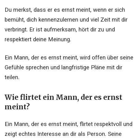
Du merkst, dass er es ernst meint, wenn er sich
bemüht, dich kennenzulernen und viel Zeit mit dir
verbringt. Er ist aufmerksam, hört dir zu und
respektiert deine Meinung.
Ein Mann, der es ernst meint, wird offen über seine
Gefühle sprechen und langfristige Pläne mit dir
teilen.
Wie flirtet ein Mann, der es ernst
meint?
Ein Mann, der es ernst meint, flirtet respektvoll und
zeigt echtes Interesse an dir als Person. Seine