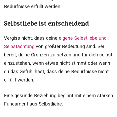
Bedürfnisse erfüllt werden.
Selbstliebe ist entscheidend
Vergiss nicht, dass deine
eigene Selbstliebe und
Selbstachtung
von größter Bedeutung sind. Sei
bereit, deine Grenzen zu setzen und für dich selbst
einzustehen, wenn etwas nicht stimmt oder wenn
du das Gefühl hast, dass deine Bedürfnisse nicht
erfüllt werden.
Eine gesunde Beziehung beginnt mit einem starken
Fundament aus Selbstliebe.