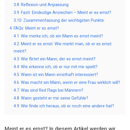
3.8
Reflexion und Anpassung
3.9
Fazit: Eindeutige Anzeichen – Meint er es ernst?
3.10
Zusammenfassung der wichtigsten Punkte:
4
FAQs: Meint er es ernst?
4.1
Wie merke ich, ob ein Mann es ernst meint?
4.2
Meint er es ernst: Wie merkt man, ob er es ernst
meint?
4.3
Wie flirtet ein Mann, der es ernst meint?
4.4
Wie erkenne ich, ob er nur mit mir spielt?
4.5
Wann ist ein Mann ernsthaft interessiert?
4.6
Was macht ein Mann, wenn er eine Frau wirklich will?
4.7
Was sind Red Flags bei Männern?
4.8
Wann gesteht er mir seine Gefühle?
4.9
Wie finde ich heraus, ob er noch eine andere hat?
Meint er es ernst? In diesem Artikel werden wir