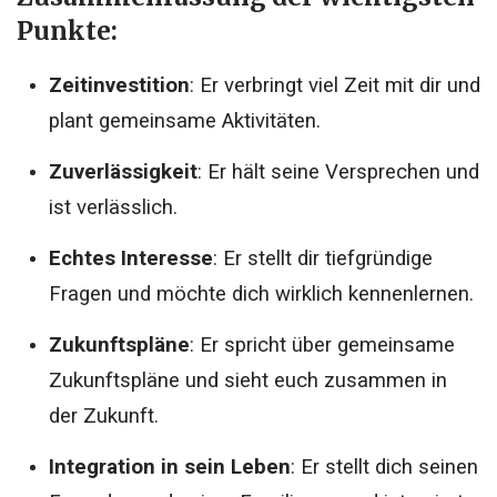
Punkte:
Zeitinvestition
: Er verbringt viel Zeit mit dir und
plant gemeinsame Aktivitäten.
Zuverlässigkeit
: Er hält seine Versprechen und
ist verlässlich.
Echtes Interesse
: Er stellt dir tiefgründige
Fragen und möchte dich wirklich kennenlernen.
Zukunftspläne
: Er spricht über gemeinsame
Zukunftspläne und sieht euch zusammen in
der Zukunft.
Integration in sein Leben
: Er stellt dich seinen