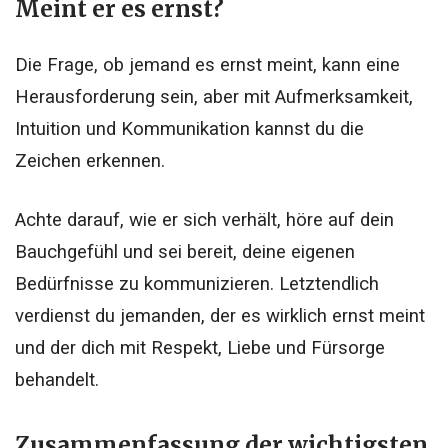
Meint er es ernst?
Die Frage, ob jemand es ernst meint, kann eine
Herausforderung sein, aber mit Aufmerksamkeit,
Intuition und Kommunikation kannst du die
Zeichen erkennen.
Achte darauf, wie er sich verhält, höre auf dein
Bauchgefühl und sei bereit, deine eigenen
Bedürfnisse zu kommunizieren. Letztendlich
verdienst du jemanden, der es wirklich ernst meint
und der dich mit Respekt, Liebe und Fürsorge
behandelt.
Zusammenfassung der wichtigsten