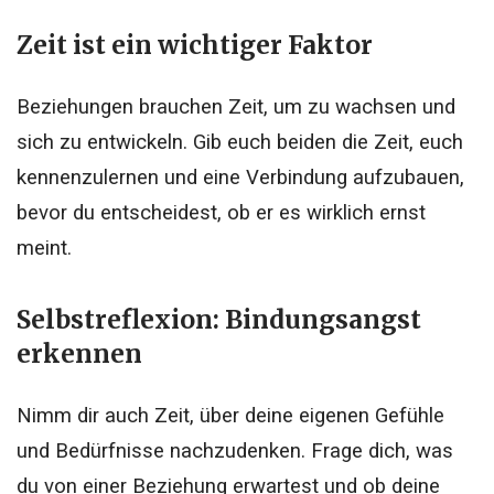
Zeit ist ein wichtiger Faktor
Beziehungen brauchen Zeit, um zu wachsen und
sich zu entwickeln. Gib euch beiden die Zeit, euch
kennenzulernen und eine Verbindung aufzubauen,
bevor du entscheidest, ob er es wirklich ernst
meint.
Selbstreflexion: Bindungsangst
erkennen
Nimm dir auch Zeit, über deine eigenen Gefühle
und Bedürfnisse nachzudenken. Frage dich, was
du von einer Beziehung erwartest und ob deine