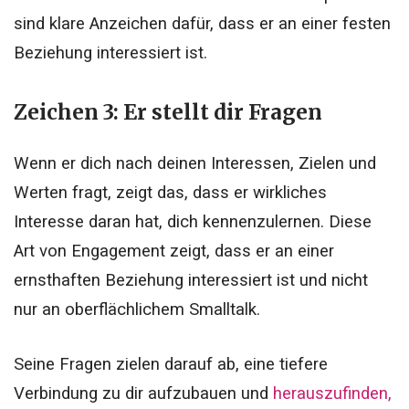
sind klare Anzeichen dafür, dass er an einer festen
Beziehung interessiert ist.
Zeichen 3: Er stellt dir Fragen
Wenn er dich nach deinen Interessen, Zielen und
Werten fragt, zeigt das, dass er wirkliches
Interesse daran hat, dich kennenzulernen. Diese
Art von Engagement zeigt, dass er an einer
ernsthaften Beziehung interessiert ist und nicht
nur an oberflächlichem Smalltalk.
Seine Fragen zielen darauf ab, eine tiefere
Verbindung zu dir aufzubauen und
herauszufinden,