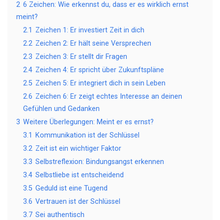
2
6 Zeichen: Wie erkennst du, dass er es wirklich ernst
meint?
2.1
Zeichen 1: Er investiert Zeit in dich
2.2
Zeichen 2: Er hält seine Versprechen
2.3
Zeichen 3: Er stellt dir Fragen
2.4
Zeichen 4: Er spricht über Zukunftspläne
2.5
Zeichen 5: Er integriert dich in sein Leben
2.6
Zeichen 6: Er zeigt echtes Interesse an deinen
Gefühlen und Gedanken
3
Weitere Überlegungen: Meint er es ernst?
3.1
Kommunikation ist der Schlüssel
3.2
Zeit ist ein wichtiger Faktor
3.3
Selbstreflexion: Bindungsangst erkennen
3.4
Selbstliebe ist entscheidend
3.5
Geduld ist eine Tugend
3.6
Vertrauen ist der Schlüssel
3.7
Sei authentisch