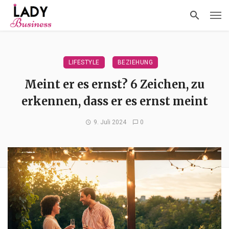
LIFESTYLE
BEZIEHUNG
Meint er es ernst? 6 Zeichen, zu
erkennen, dass er es ernst meint
9. Juli 2024
0