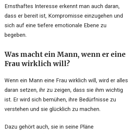
Ernsthaftes Interesse erkennt man auch daran,
dass er bereit ist, Kompromisse einzugehen und
sich auf eine tiefere emotionale Ebene zu
begeben.
Was macht ein Mann, wenn er eine
Frau wirklich will?
Wenn ein Mann eine Frau wirklich will, wird er alles
daran setzen, ihr zu zeigen, dass sie ihm wichtig
ist. Er wird sich bemühen, ihre Bedürfnisse zu
verstehen und sie glücklich zu machen.
Dazu gehört auch, sie in seine Pläne