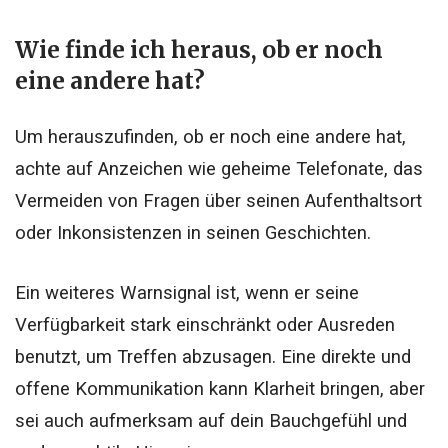
Wie finde ich heraus, ob er noch
eine andere hat?
Um herauszufinden, ob er noch eine andere hat,
achte auf Anzeichen wie geheime Telefonate, das
Vermeiden von Fragen über seinen Aufenthaltsort
oder Inkonsistenzen in seinen Geschichten.
Ein weiteres Warnsignal ist, wenn er seine
Verfügbarkeit stark einschränkt oder Ausreden
benutzt, um Treffen abzusagen. Eine direkte und
offene Kommunikation kann Klarheit bringen, aber
sei auch aufmerksam auf dein Bauchgefühl und