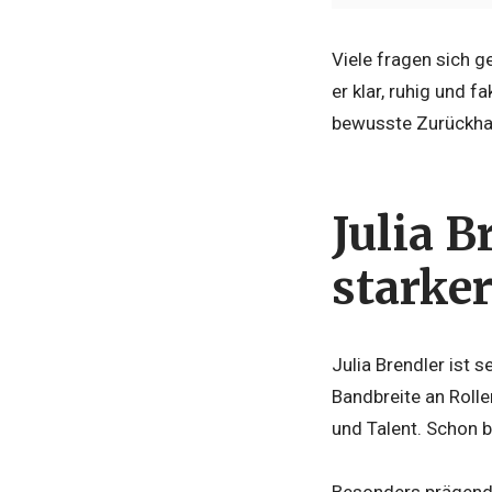
Viele fragen sich g
er klar, ruhig und f
bewusste Zurückhal
Julia B
starke
Julia Brendler ist 
Bandbreite an Rolle
und Talent. Schon b
Besonders prägend i