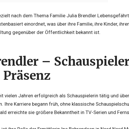
ezielt nach dem Thema Familie Julia Brendler Lebensgefährte.
aktenbasiert einordnet, was über ihre Familie, ihre Kinder, ih
tung gegenüber der Öffentlichkeit bekannt ist.
rendler – Schauspiele
r Präsenz
seit vielen Jahren erfolgreich als Schauspielerin tätig und üb
n. Ihre Karriere begann früh, ohne klassische Schauspielschul
ald erreichte sie größere Bekanntheit in TV-Serien und Fern
st ihre Rolle der Ermittlerin Ina Behrendsen in Nord Nord M