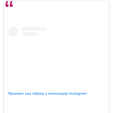
Прикажи ову објаву у апликацији Instagram