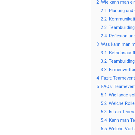
2
Wie kann man ei
2.1
Planung und 
2.2
Kommunikati
2.3
Teambuildi
2.4
Reflexion un
3
Was kann man mi
3.1
Betriebsausf
3.2
Teambuildin
3.3
Firmenwettb
4
Fazit: Teamevent
5
FAQs: Teamevent
5.1
Wie lange so
5.2
Welche Rolle
5.3
Ist ein Team
5.4
Kann man Tea
5.5
Welche Vorte