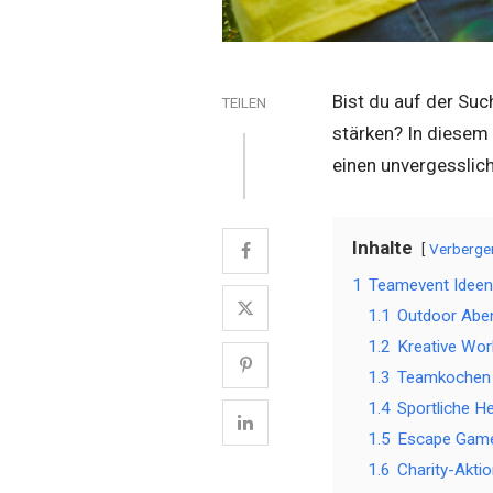
Bist du auf der Su
TEILEN
stärken? In diesem 
einen unvergesslic
Inhalte
Verberge
1
Teamevent Ideen
1.1
Outdoor Abe
1.2
Kreative Wo
1.3
Teamkochen
1.4
Sportliche H
1.5
Escape Gam
1.6
Charity-Akti