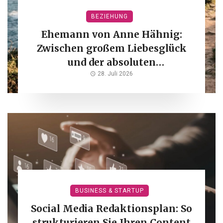
BEZIEHUNG
Ehemann von Anne Hähnig:
Zwischen großem Liebesglück
und der absoluten
Geheimsphäre
28. Juli 2026
BUSINESS & STARTUP
Social Media Redaktionsplan: So
strukturieren Sie Ihren Content